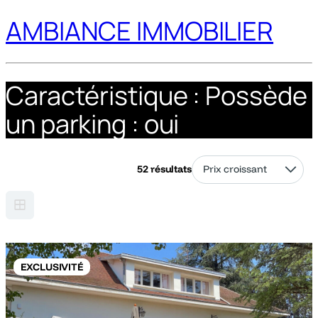
AMBIANCE IMMOBILIER
Caractéristique :
Possède
un parking : oui
52 résultats
EXCLUSIVITÉ