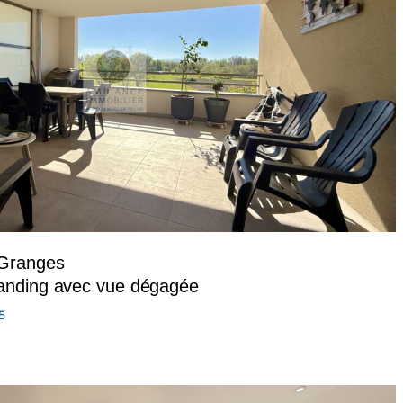
-Granges
anding avec vue dégagée
5