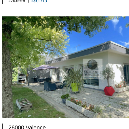
279.99 m² |
Ref.1713
26000 Valence