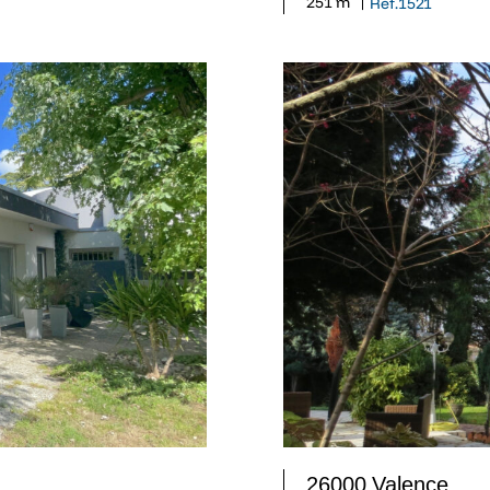
251 m² |
Ref.1521
26000 Valence