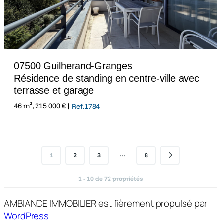
07500 Guilherand-Granges
Résidence de standing en centre-ville avec
terrasse et garage
46 m², 215 000 € |
Ref.1784
…
1
2
3
8
1 - 10 de 72 propriétés
AMBIANCE IMMOBILIER est fièrement propulsé par
WordPress