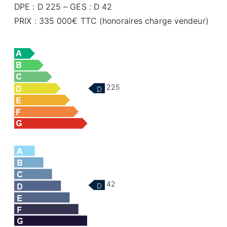
DPE : D 225 – GES : D 42
PRIX : 335 000€ TTC (honoraires charge vendeur)
225
D
42
D