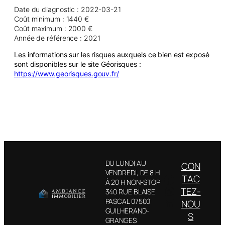
Date du diagnostic : 2022-03-21
Coût minimum : 1440 €
Coût maximum : 2000 €
Année de référence : 2021
Les informations sur les risques auxquels ce bien est exposé
sont disponibles sur le site Géorisques :
https://www.georisques.gouv.fr/
DU LUNDI AU
CON
VENDREDI, DE 8 H
Facebook
TAC
À 20 H NON-STOP
Instagram
TEZ-
340 RUE BLAISE
LinkedIn
PASCAL 07500
NOU
GUILHERAND-
S
GRANGES