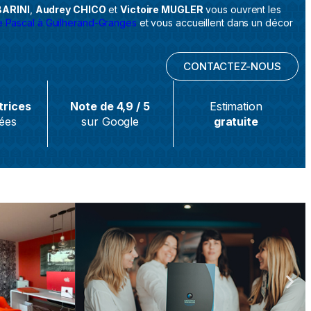
ARINI
,
Audrey CHICO
et
Victoire MUGLER
vous ouvrent les
e Pascal à Guilherand-Granges
et vous accueillent dans un décor
CONTACTEZ-NOUS
trices
Note de 4,9 / 5
Estimation
ées
sur Google
gratuite