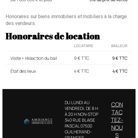
Honoraires sur biens immobiliers et mobiliers à la charge
des vendeurs.
Honoraires de location
LOCATAIRE
BAILLEUR
Visite + rédaction du bail
9 € TTC
9 € TTC
État des lieux
4 € TTC
4 € TTC
DU LUNDI AU
CON
VENDREDI, DE 8 H
TAC
À 20 H NON-STOP
TEZ-
340 RUE BLAISE
PASCAL 07500
NOU
GUILHERAND-
S
GRANGES