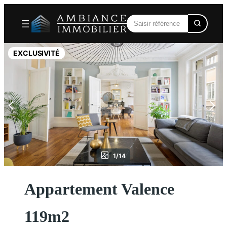
Aller
au
contenu
EXCLUSIVITÉ
1/14
Appartement Valence
119m2