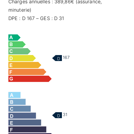
Charges annuelles : 389,86€ (assurance,
minuterie)
DPE : D 167 – GES : D 31
167
D
31
D