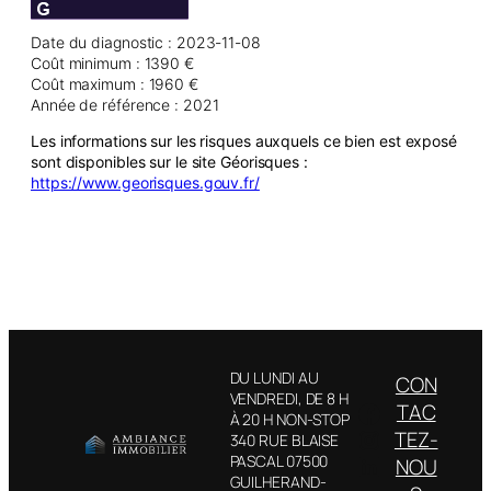
Date du diagnostic : 2023-11-08
Coût minimum : 1390 €
Coût maximum : 1960 €
Année de référence : 2021
Les informations sur les risques auxquels ce bien est exposé
sont disponibles sur le site Géorisques :
https://www.georisques.gouv.fr/
DU LUNDI AU
CON
VENDREDI, DE 8 H
Facebook
TAC
À 20 H NON-STOP
Instagram
TEZ-
340 RUE BLAISE
LinkedIn
PASCAL 07500
NOU
GUILHERAND-