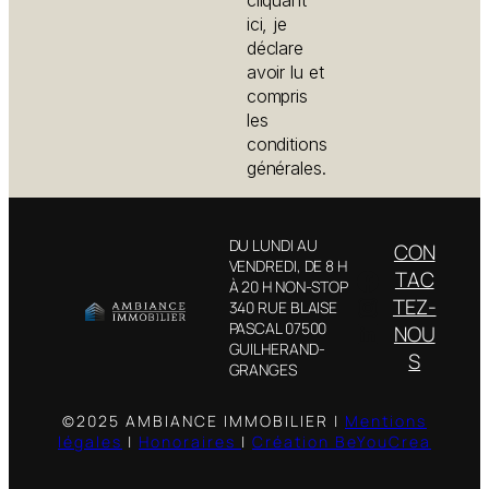
cliquant
ici, je
déclare
avoir lu et
compris
les
conditions
générales.
DU LUNDI AU
CON
VENDREDI, DE 8 H
TAC
À 20 H NON-STOP
TEZ-
340 RUE BLAISE
PASCAL 07500
NOU
GUILHERAND-
S
GRANGES
©2025 AMBIANCE IMMOBILIER |
Mentions
légales
|
Honoraires
|
Création BeYouCrea