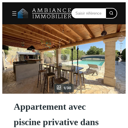
Aller
au
contenu
1/30
Appartement avec
piscine privative dans