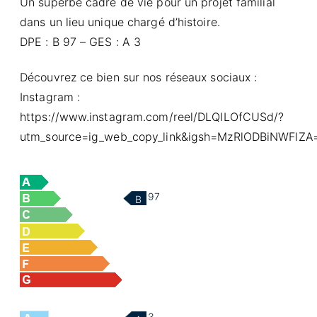
Un superbe cadre de vie pour un projet familial
dans un lieu unique chargé d’histoire.
DPE : B 97 – GES : A 3
Découvrez ce bien sur nos réseaux sociaux :
Instagram :
https://www.instagram.com/reel/DLQILOfCUSd/?
utm_source=ig_web_copy_link&igsh=MzRlODBiNWFlZA
97
B
3