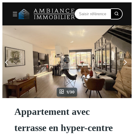
Aller
au
contenu
1/30
Appartement avec
terrasse en hyper-centre