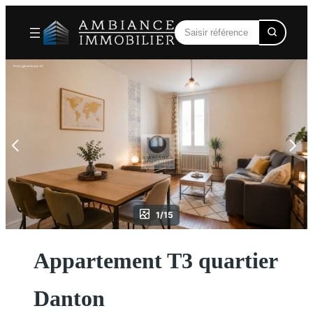
Aller
au
contenu
1/15
Appartement T3 quartier
Danton