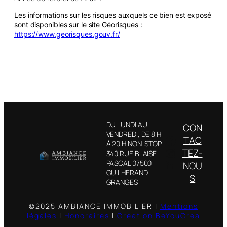
Les informations sur les risques auxquels ce bien est exposé
sont disponibles sur le site Géorisques :
https://www.georisques.gouv.fr/
DU LUNDI AU
CON
VENDREDI, DE 8 H
Facebook
TAC
À 20 H NON-STOP
Instagram
TEZ-
340 RUE BLAISE
LinkedIn
PASCAL 07500
NOU
GUILHERAND-
S
GRANGES
©2025 AMBIANCE IMMOBILIER |
Mentions
légales
|
Honoraires
|
Création BeYouCrea