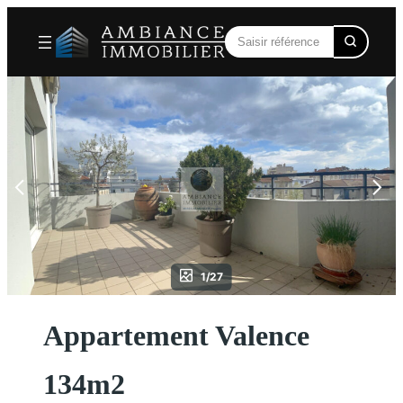
Aller
au
contenu
1/27
Appartement Valence
134m2