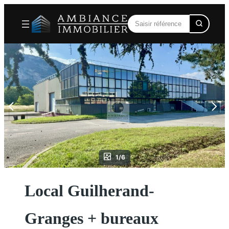
Aller
au
contenu
1/6
Local Guilherand-
Granges + bureaux