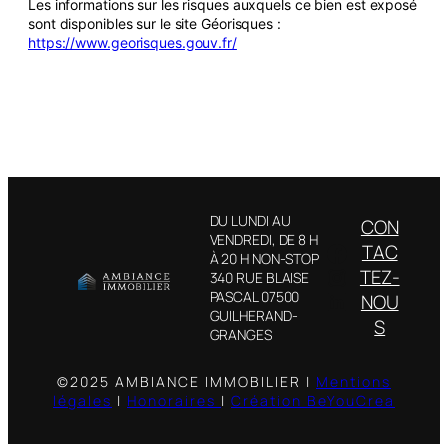
Les informations sur les risques auxquels ce bien est exposé
sont disponibles sur le site Géorisques :
https://www.georisques.gouv.fr/
DU LUNDI AU
CON
VENDREDI, DE 8 H
Facebook
TAC
À 20 H NON-STOP
Instagram
TEZ-
340 RUE BLAISE
LinkedIn
PASCAL 07500
NOU
GUILHERAND-
S
GRANGES
©2025 AMBIANCE IMMOBILIER |
Mentions
légales
|
Honoraires
|
Création BeYouCrea