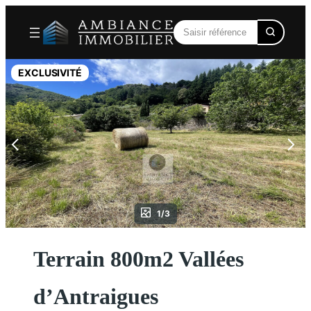
Aller
au
contenu
EXCLUSIVITÉ
1/3
Terrain 800m2 Vallées
d’Antraigues