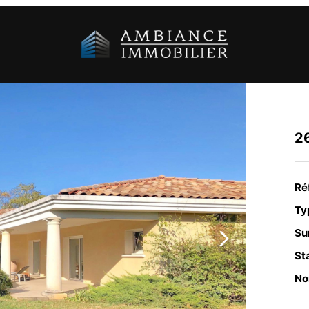
2
Ré
Typ
Su
Sta
No