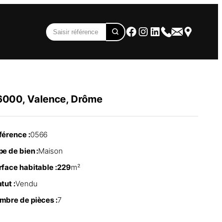
Facebook
Instagram
LinkedIn
6000, Valence, Drôme
férence :
0566
e de bien :
Maison
rface habitable :
229
m²
tut :
Vendu
mbre de pièces :
7