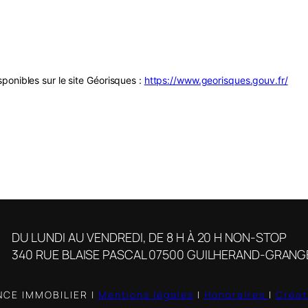
ponibles sur le site Géorisques :
https://www.georisques.gouv.fr/
DU LUNDI AU VENDREDI, DE 8 H À 20 H NON-STOP
340 RUE BLAISE PASCAL 07500 GUILHERAND-GRANG
CE IMMOBILIER |
Mentions légales
|
Honoraires
|
Créat