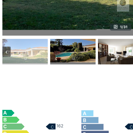
1/31
‹
162
C
C