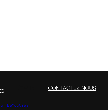
Facebook
Instagram
LinkedIn
CONTACTEZ-NOUS
ES
ion BeYouCrea