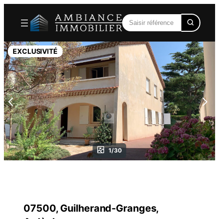
Aller
au
contenu
EXCLUSIVITÉ
1/30
07500, Guilherand-Granges,