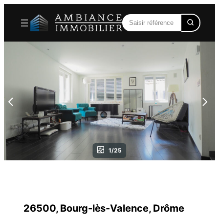
Aller
au
contenu
1/25
26500, Bourg-lès-Valence, Drôme