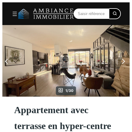
Aller
au
contenu
1/30
Appartement avec
terrasse en hyper-centre