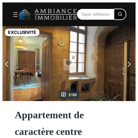
Aller
au
contenu
EXCLUSIVITÉ
1/30
Appartement de
caractère centre