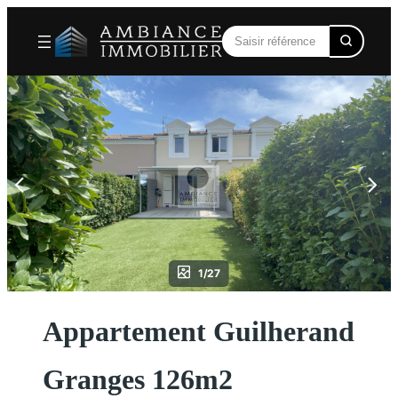
Aller
au
contenu
1/27
Appartement Guilherand
Granges 126m2