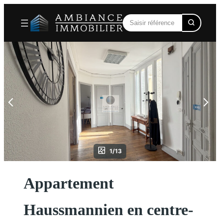
Aller
au
contenu
1/13
Appartement
Haussmannien en centre-