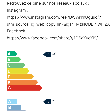
Retrouvez ce bine sur nos réseaux sociaux :
Instagram :
https://www.instagram.com/reel/DWWrhnUguuc/?
utm_source=ig_web_copy_link&igsh=MzRlODBiNWFlZA
Facebook :
https://www.facebook.com/share/r/1CSgXueXi9/
69
A
2
A