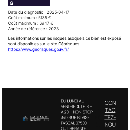
Date du diagnostic : 2025-04-17
Coût minimum : 5135 €
Coût maximum : 6947 €
Année de référence : 2023
Les informations sur les risques auxquels ce bien est exposé
sont disponibles sur le site Géorisques :
https://www.georisques.gouv.fr/
DU LUNDI AU
CON
VENDREDI, DE 8 H
Facebook
TAC
À 20 H NON-STOP
Instagram
TEZ-
340 RUE BLAISE
LinkedIn
PASCAL 07500
NOU
GUILHERAND-