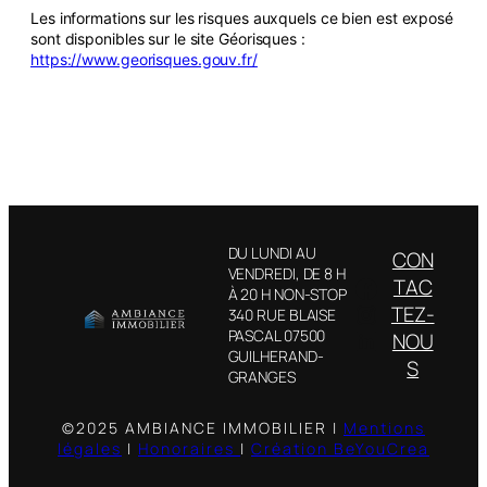
Les informations sur les risques auxquels ce bien est exposé
sont disponibles sur le site Géorisques :
https://www.georisques.gouv.fr/
DU LUNDI AU
CON
VENDREDI, DE 8 H
Facebook
TAC
À 20 H NON-STOP
Instagram
TEZ-
340 RUE BLAISE
LinkedIn
PASCAL 07500
NOU
GUILHERAND-
S
GRANGES
©2025 AMBIANCE IMMOBILIER |
Mentions
légales
|
Honoraires
|
Création BeYouCrea