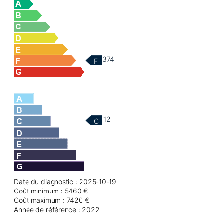
374
F
12
C
Date du diagnostic : 2025-10-19
Coût minimum : 5460 €
Coût maximum : 7420 €
Année de référence : 2022