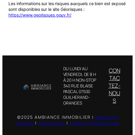
Les informations sur les risques auxquels ce bien est exposé
sont disponibles sur le site Géorisques :
https://www.georisques.gouv.fr/
DU LUNDI AU
CON
VENDREDI, DE 8 H
Facebook
TAC
À 20 H NON-STOP
Instagram
TEZ-
340 RUE BLAISE
LinkedIn
PASCAL 07500
NOU
GUILHERAND-
S
GRANGES
©2025 AMBIANCE IMMOBILIER |
Mentions
légales
|
Honoraires
|
Création BeYouCrea