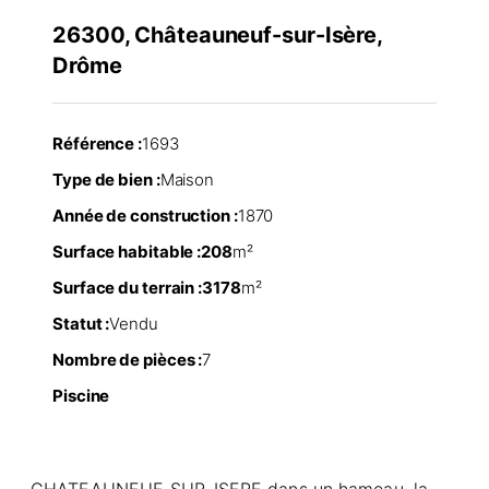
26300, Châteauneuf-sur-Isère,
Drôme
Référence :
1693
Type de bien :
Maison
Année de construction :
1870
Surface habitable :
208
m²
Surface du terrain :
3178
m²
Statut :
Vendu
Nombre de pièces :
7
Piscine
CHATEAUNEUF-SUR-ISERE dans un hameau, la