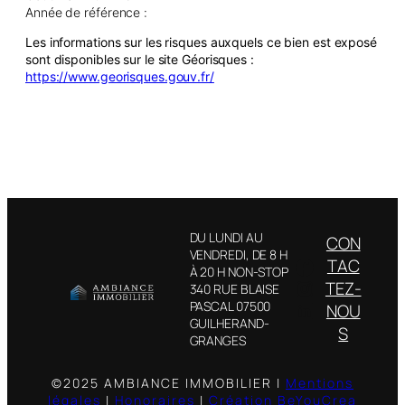
Année de référence :
Les informations sur les risques auxquels ce bien est exposé
sont disponibles sur le site Géorisques :
https://www.georisques.gouv.fr/
DU LUNDI AU
CON
VENDREDI, DE 8 H
Facebook
TAC
À 20 H NON-STOP
Instagram
TEZ-
340 RUE BLAISE
LinkedIn
PASCAL 07500
NOU
GUILHERAND-
S
GRANGES
©2025 AMBIANCE IMMOBILIER |
Mentions
légales
|
Honoraires
|
Création BeYouCrea