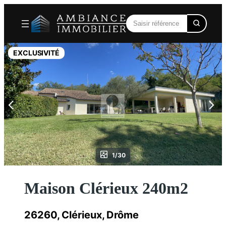
Aller
au
contenu
EXCLUSIVITÉ
1/30
Maison Clérieux 240m2
26260, Clérieux, Drôme