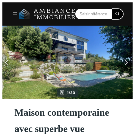
Aller
au
contenu
1/30
Maison contemporaine
avec superbe vue