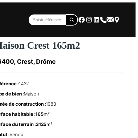
Facebook
Instagram
LinkedIn
aison Crest 165m2
6400, Crest, Drôme
férence :
1432
e de bien :
Maison
née de construction :
1983
rface habitable :
165
m²
face du terrain :
3125
m²
tut :
Vendu