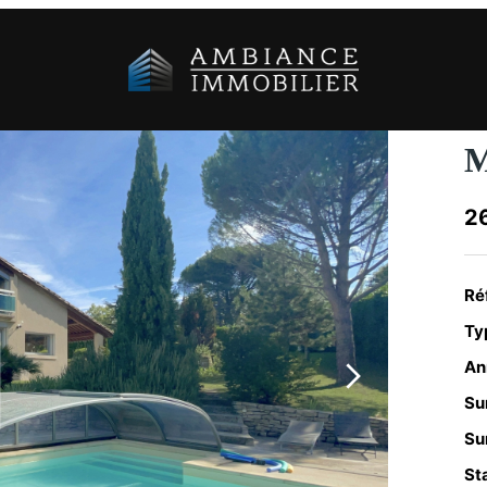
M
2
Ré
Typ
An
Su
Sur
Sta