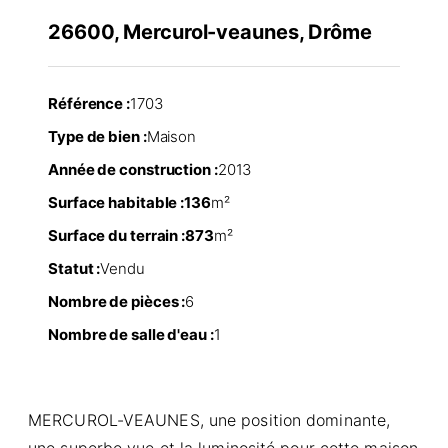
26600, Mercurol-veaunes, Drôme
Référence :
1703
Type de bien :
Maison
Année de construction :
2013
Surface habitable :
136
m²
Surface du terrain :
873
m²
Statut :
Vendu
Nombre de pièces :
6
Nombre de salle d'eau :
1
MERCUROL-VEAUNES, une position dominante,
une superbe vue et la luminosité pour cette maison