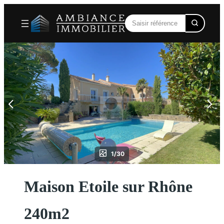
Aller
au
contenu
1/30
Maison Etoile sur Rhône
240m2