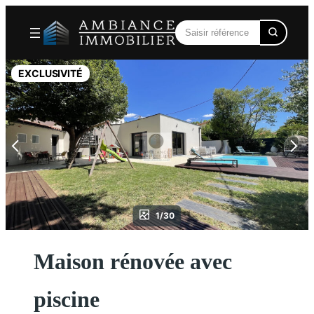
Aller
au
contenu
EXCLUSIVITÉ
1/30
Maison rénovée avec
piscine