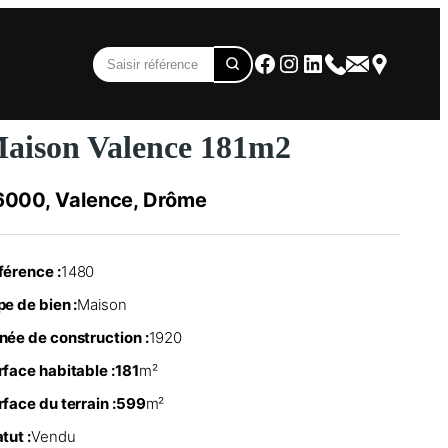
Facebook
Instagram
LinkedIn
aison Valence 181m2
6000, Valence, Drôme
férence :
1480
e de bien :
Maison
née de construction :
1920
rface habitable :
181
m²
face du terrain :
599
m²
tut :
Vendu