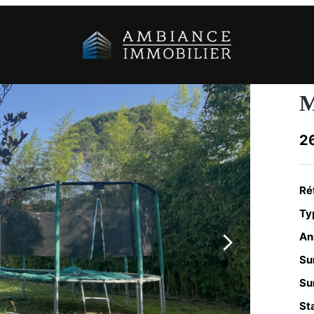
M
2
Ré
Typ
An
Su
Sur
Sta