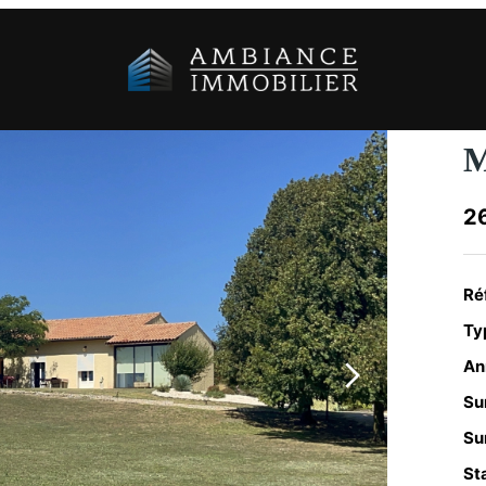
M
26
Ré
Typ
An
Su
Sur
Sta