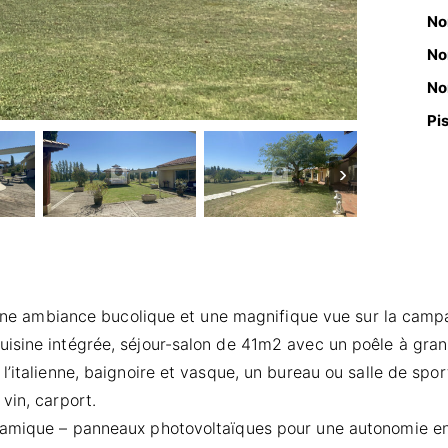
No
No
No
Pi
›
e, une ambiance bucolique et une magnifique vue sur la cam
isine intégrée, séjour-salon de 41m2 avec un poêle à granu
 l’italienne, baignoire et vasque, un bureau ou salle de s
vin, carport.
namique – panneaux photovoltaïques pour une autonomie en 