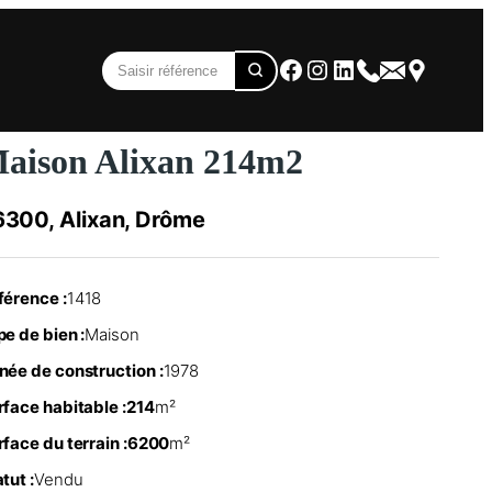
Facebook
Instagram
LinkedIn
aison Alixan 214m2
300, Alixan, Drôme
férence :
1418
e de bien :
Maison
née de construction :
1978
rface habitable :
214
m²
face du terrain :
6200
m²
tut :
Vendu