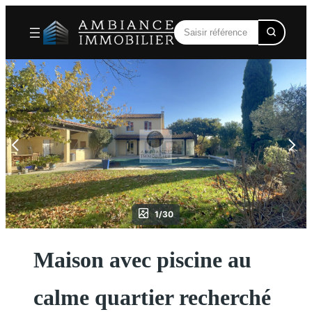
Aller
au
contenu
1/30
Maison avec piscine au
calme quartier recherché