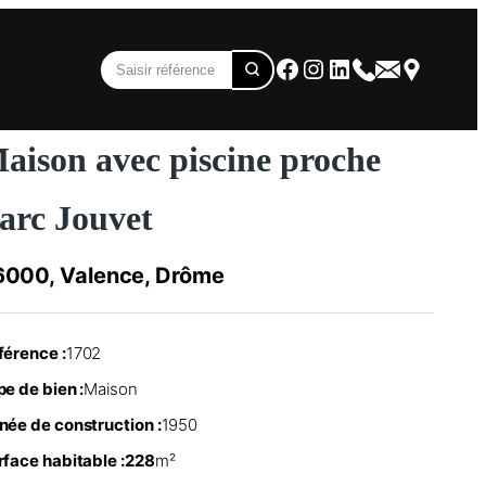
Facebook
Instagram
LinkedIn
aison avec piscine proche
arc Jouvet
6000, Valence, Drôme
férence :
1702
e de bien :
Maison
née de construction :
1950
rface habitable :
228
m²