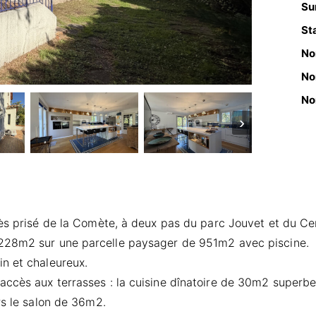
Sur
Sta
No
No
No
›
ès prisé de la Comète, à deux pas du parc Jouvet et du Cen
 228m2 sur une parcelle paysager de 951m2 avec piscine.
n et chaleureux.
accès aux terrasses : la cuisine dînatoire de 30m2 superb
rs le salon de 36m2.