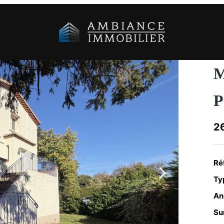
M
P
2
Ré
Typ
An
Su