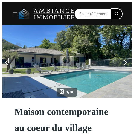
Aller
au
contenu
1/30
Maison contemporaine
au coeur du village