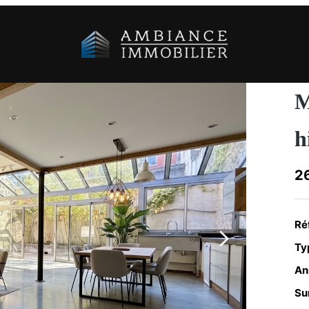
M
h
26
Ré
Typ
An
Su