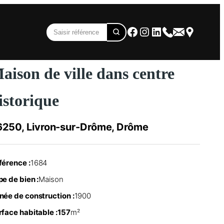
Facebook
Instagram
LinkedIn
aison de ville dans centre
istorique
250, Livron-sur-Drôme, Drôme
férence :
1684
e de bien :
Maison
née de construction :
1900
rface habitable :
157
m²