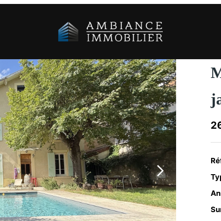
M
j
2
Ré
Typ
An
Su