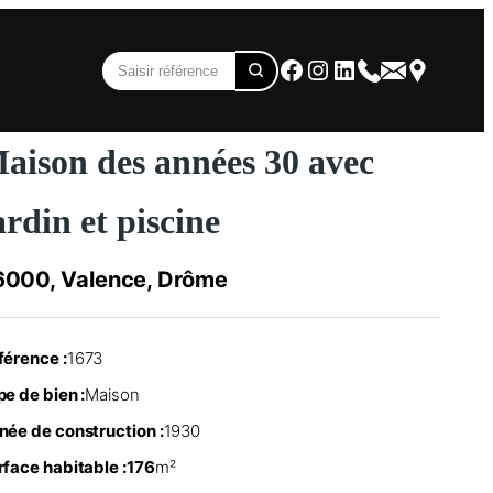
Facebook
Instagram
LinkedIn
aison des années 30 avec
ardin et piscine
6000, Valence, Drôme
férence :
1673
e de bien :
Maison
née de construction :
1930
rface habitable :
176
m²