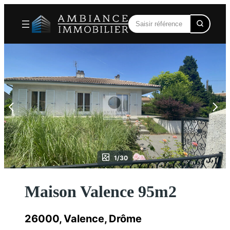
Aller
au
contenu
1/30
Maison Valence 95m2
26000, Valence, Drôme