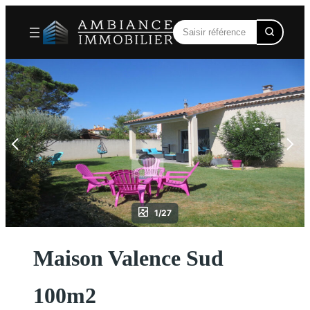
Aller
au
contenu
1/27
Maison Valence Sud
100m2