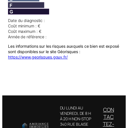
Date du diagnostic :
Coût minimum : €
Coût maximum : €
Année de référence :
Les informations sur les risques auxquels ce bien est exposé
sont disponibles sur le site Géorisques :
https://www.georisques.gouv.fr/
DU LUNDI AU
CON
VENDREDI, DE 8 H
Facebook
TAC
À 20 H NON-STOP
Instagram
TEZ-
340 RUE BLAISE