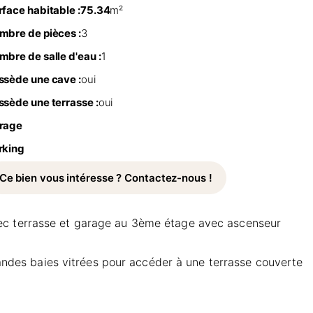
rface habitable :
75.34
m²
mbre de pièces :
3
mbre de salle d'eau :
1
ssède une cave :
oui
ssède une terrasse :
oui
rage
rking
Ce bien vous intéresse ? Contactez-nous !
vec terrasse et garage au 3ème étage avec ascenseur
grandes baies vitrées pour accéder à une terrasse couverte