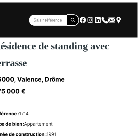
Facebook
Instagram
LinkedIn
ésidence de standing avec
errasse
6000, Valence, Drôme
75 000 €
férence :
1714
e de bien :
Appartement
née de construction :
1991