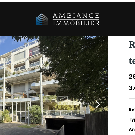
R
t
2
3
Ré
Typ
An