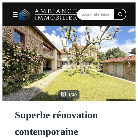
Aller
au
contenu
1/30
Superbe rénovation
contemporaine