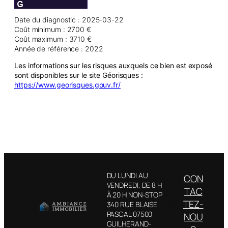
Date du diagnostic : 2025-03-22
Coût minimum : 2700 €
Coût maximum : 3710 €
Année de référence : 2022
Les informations sur les risques auxquels ce bien est exposé
sont disponibles sur le site Géorisques :
https://www.georisques.gouv.fr/
DU LUNDI AU
CON
VENDREDI, DE 8 H
Facebook
TAC
À 20 H NON-STOP
Instagram
TEZ-
340 RUE BLAISE
LinkedIn
PASCAL 07500
NOU
GUILHERAND-