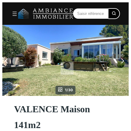
Aller
au
contenu
1/30
VALENCE Maison
141m2