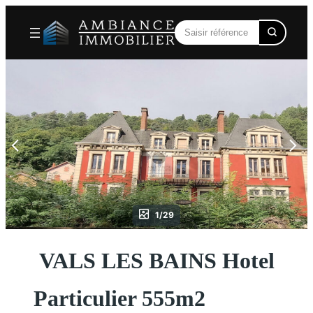
Aller
au
contenu
1/29
VALS LES BAINS Hotel
Particulier 555m2