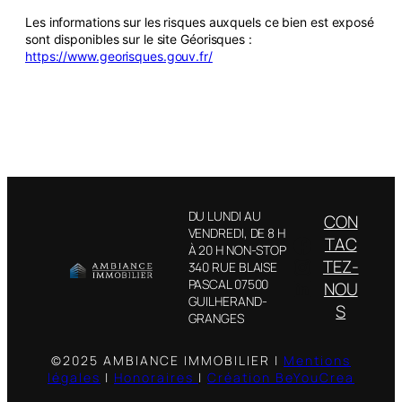
Les informations sur les risques auxquels ce bien est exposé
sont disponibles sur le site Géorisques :
https://www.georisques.gouv.fr/
DU LUNDI AU
CON
VENDREDI, DE 8 H
Facebook
TAC
À 20 H NON-STOP
Instagram
TEZ-
340 RUE BLAISE
LinkedIn
PASCAL 07500
NOU
GUILHERAND-
S
GRANGES
©2025 AMBIANCE IMMOBILIER |
Mentions
légales
|
Honoraires
|
Création BeYouCrea