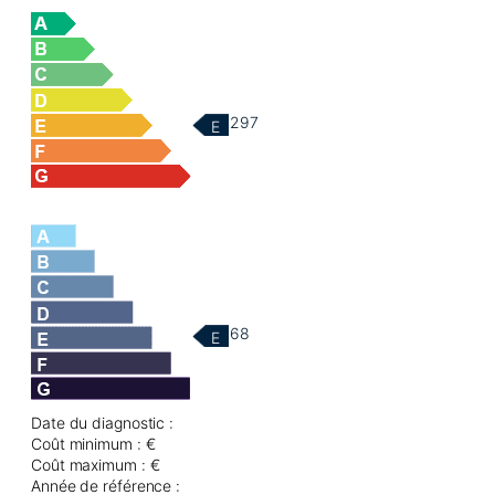
297
E
68
E
Date du diagnostic :
Coût minimum : €
Coût maximum : €
Année de référence :