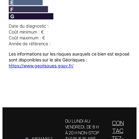
Date du diagnostic :
Coût minimum : €
Coût maximum : €
Année de référence :
Les informations sur les risques auxquels ce bien est exposé
sont disponibles sur le site Géorisques :
https://www.georisques.gouv.fr/
DU LUNDI AU
CON
VENDREDI, DE 8 H
Facebook
TAC
À 20 H NON-STOP
Instagram
TEZ-
340 RUE BLAISE