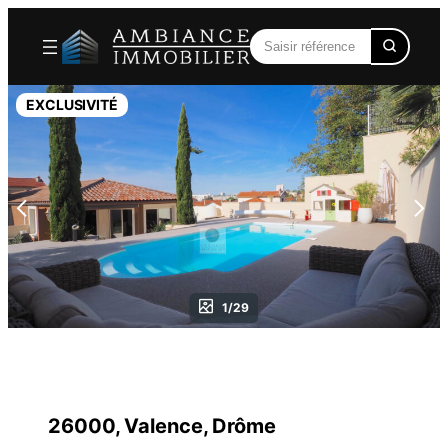
Aller
au
contenu
EXCLUSIVITÉ
1/29
26000, Valence, Drôme