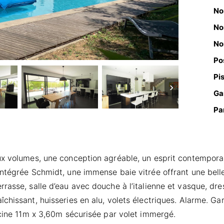
No
No
No
Po
Pi
›
Ga
Pa
ux volumes, une conception agréable, un esprit contempora
ntégrée Schmidt, une immense baie vitrée offrant une belle 
rasse, salle d’eau avec douche à l’italienne et vasque, dre
chissant, huisseries en alu, volets électriques. Alarme. G
scine 11m x 3,60m sécurisée par volet immergé.