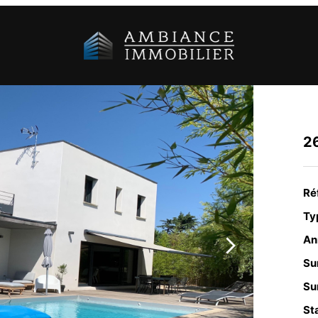
2
Ré
Typ
An
Su
Sur
Sta