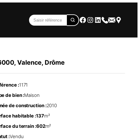
Facebook
Instagram
LinkedIn
6000, Valence, Drôme
férence :
1171
e de bien :
Maison
née de construction :
2010
rface habitable :
137
m²
face du terrain :
602
m²
tut :
Vendu