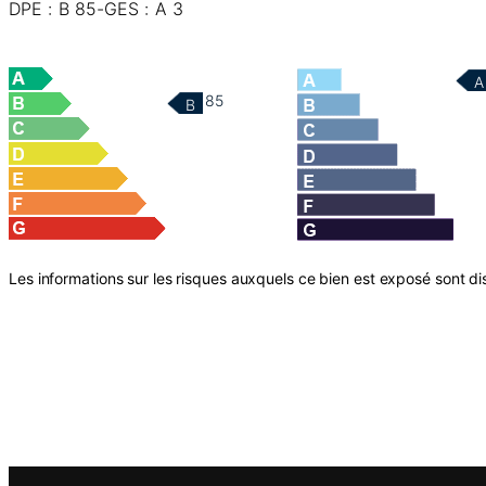
DPE : B 85-GES : A 3
A
85
B
Les informations sur les risques auxquels ce bien est exposé sont dis