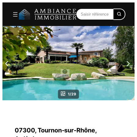
Aller
au
contenu
1/29
07300, Tournon-sur-Rhône,